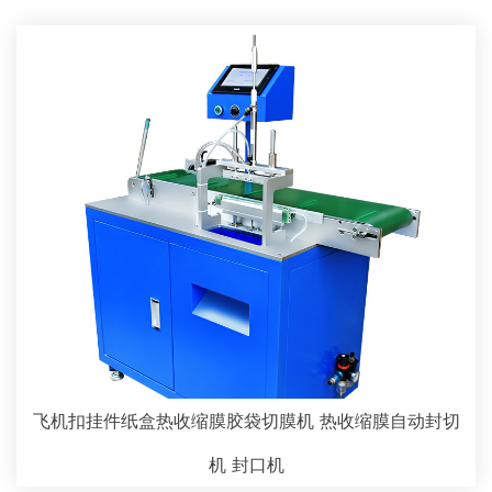
飞机扣挂件纸盒热收缩膜胶袋切膜机 热收缩膜自动封切
机 封口机