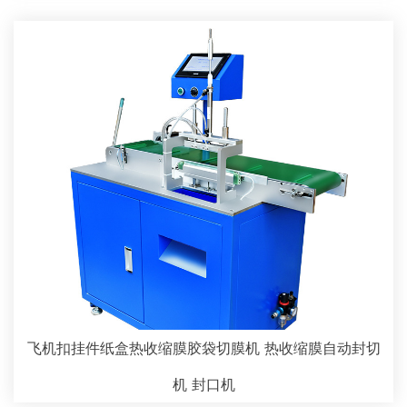
飞机扣挂件纸盒热收缩膜胶袋切膜机 热收缩膜自动封切
机 封口机