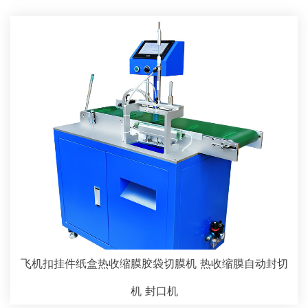
飞机扣挂件纸盒热收缩膜胶袋切膜机 热收缩膜自动封切
机 封口机